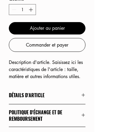
Ajouter au panier
Commander et payer
Description d'article. Saisissez ici les 
caractéristiques de l'article : taille, 
matière et autres informations utiles.
DÉTAILS D'ARTICLE
Détails d'article. Saisissez ici les 
POLITIQUE D'ÉCHANGE ET DE
caractéristiques de l'article : taille, matière 
REMBOURSEMENT
et autres détails utiles. Cet emplacement 
est idéal pour expliquer les avantages de 
Politique d'échange et de remboursement. 
cet article à vos clients.