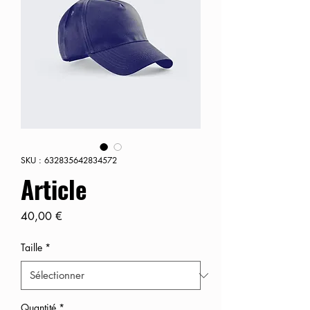
SKU : 632835642834572
Article
Prix
40,00 €
Taille
*
Quantité
*