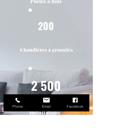
Poêles à bois
200
Chaudières à granulés
2 500
Phone
Email
Facebook
Installations